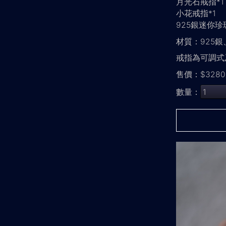
月光石戒指*1
小花戒指*1
925銀迷你珍
材質：925
戒指為可調式
售價：$328
數量：