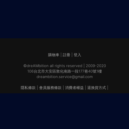
購物車
|
註冊
|
登入
©dreAMbition all rights reserved | 2009-2020
106台北市大安區敦化南路一段177巷40號1樓
dreambition.service@gmail.com
隱私條款
|
會員服務條款
|
消費者權益
|
退換貨方式
|